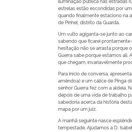
iluminação pública nas estradas r
estrelas estão escondidas por um
quando finalmente estaciono na a
de Pinhel, distrito da Guarda.
Um vulto agiganta-se junto ao ca
sabendo que ficarei prontamente e
hesitação não se arrasta porque 
Guerra sabe porque estamos ali. A
que chegam, invariavelmente proc
Para início de conversa, apresent
amêndoa) e um cálice de Pinga do
senhor Guerra fez com a aldeia. N
depois de uma vida de trabalho par
sabedoria acerca da história des
mapa por um juiz.
A manhã seguinte nasce esplêndi
tempestade. Ajudamos a D. Isabel a