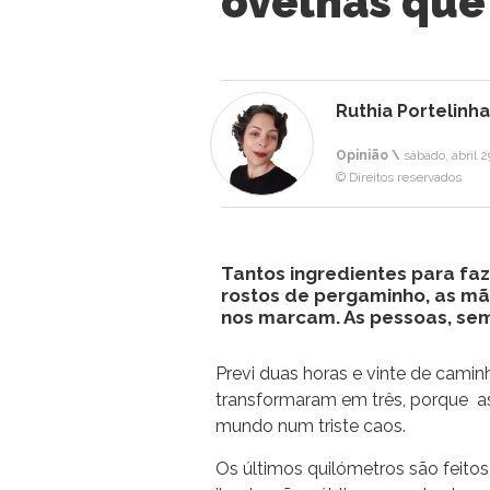
ovelhas que
Ruthia Portelinha
Opinião \
sábado, abril 2
© Direitos reservados
Tantos ingredientes para faz
rostos de pergaminho, as mã
nos marcam. As pessoas, sem
Previ duas horas e vinte de camin
transformaram em três, porque a
mundo num triste caos.
Os últimos quilómetros são feito