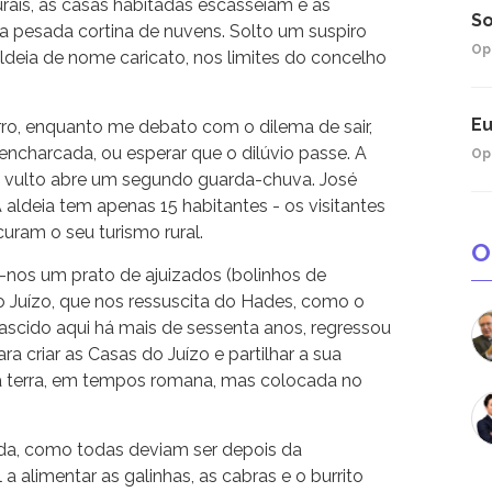
urais, as casas habitadas escasseiam e as
So
a pesada cortina de nuvens. Solto um suspiro
Op
ldeia de nome caricato, nos limites do concelho
Eu
rro, enquanto me debato com o dilema de sair,
ncharcada, ou esperar que o dilúvio passe. A
Op
o vulto abre um segundo guarda-chuva. José
 aldeia tem apenas 15 habitantes - os visitantes
uram o seu turismo rural.
O
a-nos um prato de ajuizados (bolinhos de
 Juízo, que nos ressuscita do Hades, como o
ascido aqui há mais de sessenta anos, regressou
a criar as Casas do Juízo e partilhar a sua
ta terra, em tempos romana, mas colocada no
da, como todas deviam ser depois da
 alimentar as galinhas, as cabras e o burrito