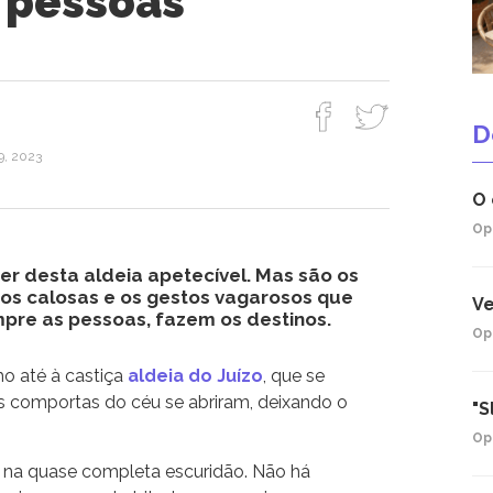
 pessoas
D
9, 2023
O 
Op
er desta aldeia apetecível. Mas são os
os calosas e os gestos vagarosos que
Ve
pre as pessoas, fazem os destinos.
Op
ho até à castiça
aldeia do Juízo
, que se
s comportas do céu se abriram, deixando o
"S
Op
s na quase completa escuridão. Não há