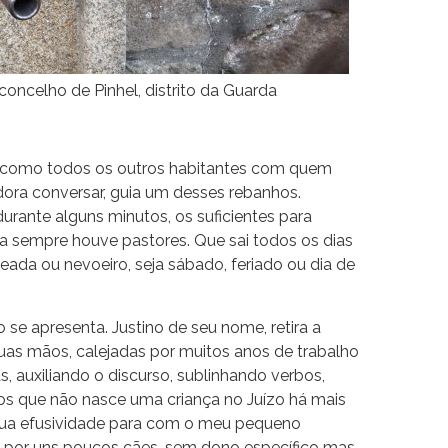
concelho de Pinhel, distrito da Guarda
que, como todos os outros habitantes com quem
dora conversar, guia um desses rebanhos.
ante alguns minutos, os suficientes para
ia sempre houve pastores. Que sai todos os dias
geada ou nevoeiro, seja sábado, feriado ou dia de
o se apresenta. Justino de seu nome, retira a
 suas mãos, calejadas por muitos anos de trabalho
 auxiliando o discurso, sublinhando verbos,
nos que não nasce uma criança no Juízo há mais
 sua efusividade para com o meu pequeno
da por uns poucos cães, sem dono específico mas