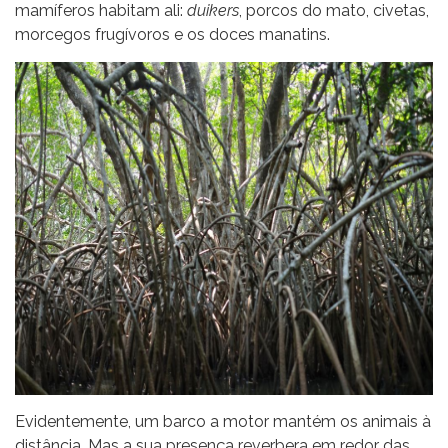
mamíferos habitam ali:
duikers
, porcos do mato, civetas,
morcegos frugívoros e os doces manatins.
Evidentemente, um barco a motor mantém os animais à
distância. Mas a sua presença reverbera em redor das