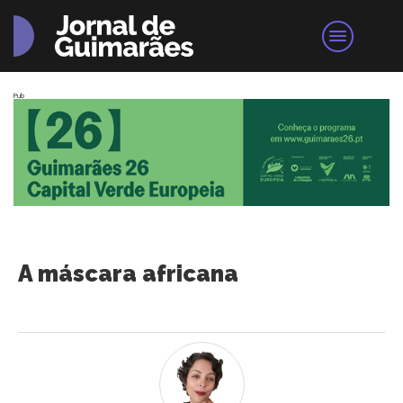
Pub
A máscara africana