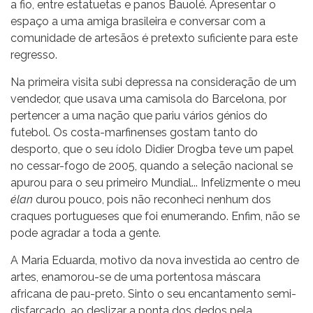
a fio, entre estatuetas e panos Bauolé. Apresentar o
espaço a uma amiga brasileira e conversar com a
comunidade de artesãos é pretexto suficiente para este
regresso.
Na primeira visita subi depressa na consideração de um
vendedor, que usava uma camisola do Barcelona, por
pertencer a uma nação que pariu vários génios do
futebol. Os costa-marfinenses gostam tanto do
desporto, que o seu ídolo Didier Drogba teve um papel
no cessar-fogo de 2005, quando a seleção nacional se
apurou para o seu primeiro Mundial... Infelizmente o meu
élan
durou pouco, pois não reconheci nenhum dos
craques portugueses que foi enumerando. Enfim, não se
pode agradar a toda a gente.
A Maria Eduarda, motivo da nova investida ao centro de
artes, enamorou-se de uma portentosa máscara
africana de pau-preto. Sinto o seu encantamento semi-
disfarçado, ao deslizar a ponta dos dedos pela