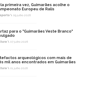
la primeira vez, Guimarães acolhe o
mpeonato Europeu de Ralis
sporto \
09 julho 2026
rtaz para o "Guimarães Veste Branco"
vulgado
ltura \
07 julho 2026
tefactos arqueológicos com mais de
ês mil anos encontrados em Guimarães
ltura \
01 julho 2026