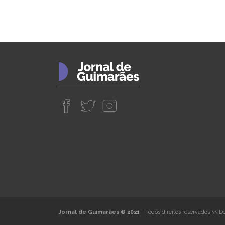
Jornal de Guimarães © 2021
- Todos direitos reservados
\\
De