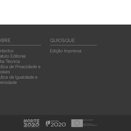
OBRE
QUIOSQUE
ntactos
Edição Impressa
atuto Editorial
cha Técnica
ítica de Privacidade e
okies
lítica de Igualdade e
versidade