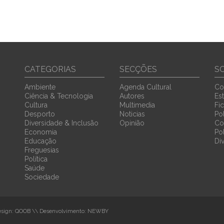
CATEGORIAS
SECÇÕES
S
Ambiente
Agenda Cultural
Co
Ciência & Tecnologia
Autores
Est
Cultura
Multimedia
Fi
Desporto
Noticias
Pol
Diversidade & Inclusão
Opinião
Co
Economia
Po
Educação
Di
Freguesias
Política
Saúde
Sociedade
sign:
QOOB
\\ Desenvolvimento:
NEWBY