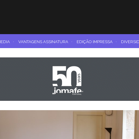
MEDIA
·
VANTAGENS ASSINATURA
·
EDIÇÃO IMPRESSA
·
DIVERSI