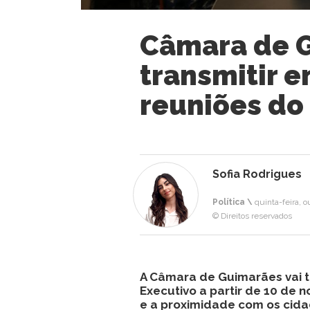
Câmara de G
transmitir e
reuniões do
Sofia Rodrigues
Política \
quinta-feira, 
© Direitos reservados
A Câmara de Guimarães vai t
Executivo a partir de 10 de
e a proximidade com os cida