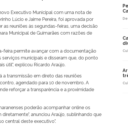
Pe
Ca
do novo Executivo Municipal com uma nota de
inho Lúcio e Jaime Pereira, foi aprovada por
De
 as reuniões às segundas-feiras, uma decisão
âmara Municipal de Guimarães com razões de
Ca
di
da-feira permite avançar com a documentação
Cu
s serviços municipais e disseram que, do ponto
 útil", explicou Ricardo Araújo.
Ar
tr
rá a transmissão em direto das reuniões
encontro, agendado para 10 de novembro. A
Cu
ende reforçar a transparência e a proximidade
 vimaranenses poderão acompanhar online os
 diretamente", anunciou Araújo, sublinhando que
 central deste executivo".